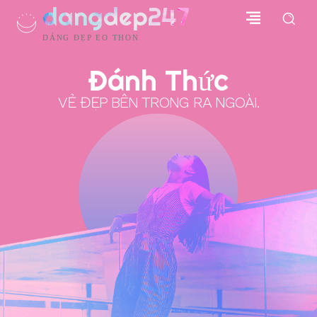
dangdep247
DÁNG ĐẸP EO THON
Đánh Thức
VẺ ĐẸP BÊN TRONG RA NGOÀI.