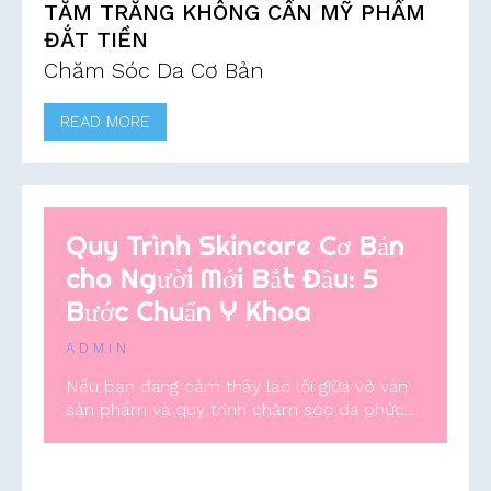
TẮM TRẮNG KHÔNG CẦN MỸ PHẨM
ĐẮT TIỀN
Chăm Sóc Da Cơ Bản
READ MORE
Quy Trình Skincare Cơ Bản
cho Người Mới Bắt Đầu: 5
Bước Chuẩn Y Khoa
ADMIN
Nếu bạn đang cảm thấy lạc lối giữa vô vàn
sản phẩm và quy trình chăm sóc da phức...