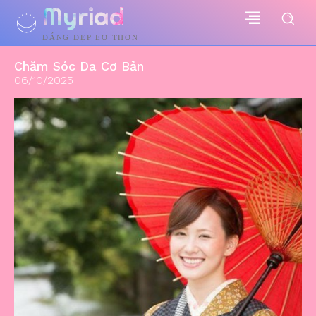
Myriad
DÁNG ĐẸP EO THON
Chăm Sóc Da Cơ Bản
06/10/2025