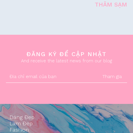
THÂM SẠM
ĐĂNG KÝ ĐỂ CẬP NHẬT
And receive the latest news from our blog
Tham gia
Dáng Đẹp
Làm Đẹp
Fashion