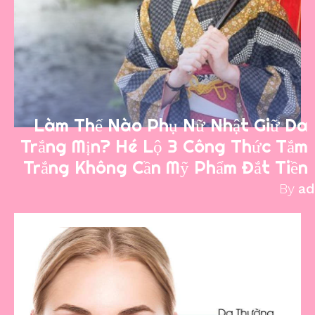
Làm Thế Nào Phụ Nữ Nhật Giữ Da
Trắng Mịn? Hé Lộ 3 Công Thức Tắm
Trắng Không Cần Mỹ Phẩm Đắt Tiền
By
a