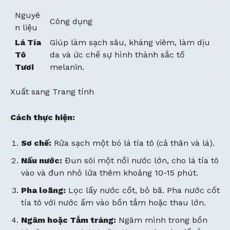
Nguyê
Công dụng
n liệu
Lá Tía
Giúp làm sạch sâu, kháng viêm, làm dịu
Tô
da và ức chế sự hình thành sắc tố
Tươi
melanin.
Xuất sang Trang tính
Cách thực hiện:
Sơ chế:
Rửa sạch một bó lá tía tô (cả thân và lá).
Nấu nước:
Đun sôi một nồi nước lớn, cho lá tía tô
vào và đun nhỏ lửa thêm khoảng 10-15 phút.
Pha loãng:
Lọc lấy nước cốt, bỏ bã. Pha nước cốt
tía tô với nước ấm vào bồn tắm hoặc thau lớn.
Ngâm hoặc Tắm tráng:
Ngâm mình trong bồn