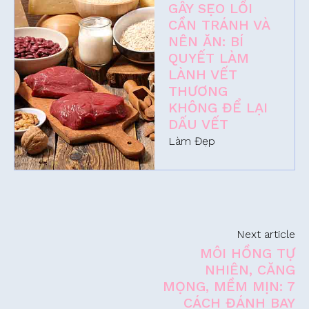
GÂY SẸO LỒI
CẦN TRÁNH VÀ
NÊN ĂN: BÍ
QUYẾT LÀM
LÀNH VẾT
THƯƠNG
KHÔNG ĐỂ LẠI
DẤU VẾT
Làm Đẹp
Next article
MÔI HỒNG TỰ
NHIÊN, CĂNG
MỌNG, MỀM MỊN: 7
CÁCH ĐÁNH BAY