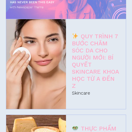
QUY TRÌNH 7
BƯỚC CHĂM
SÓC DA CHO
NGƯỜI MỚI: BÍ
QUYẾT
SKINCARE KHOA
HỌC TỪ A ĐẾN
Z
Skincare
THỰC PHẨM