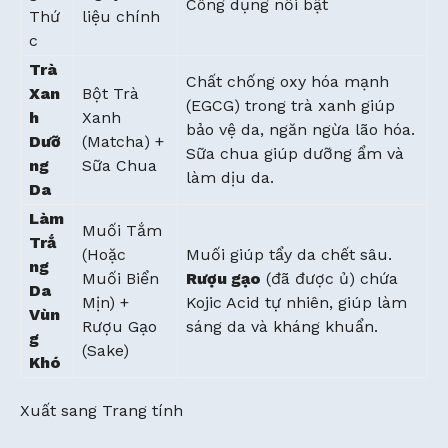
Công dụng nổi bật
Thứ
liệu chính
c
Trà
Chất chống oxy hóa mạnh
Xan
Bột Trà
(EGCG) trong trà xanh giúp
h
Xanh
bảo vệ da, ngăn ngừa lão hóa.
Dưỡ
(Matcha) +
Sữa chua giúp dưỡng ẩm và
ng
Sữa Chua
làm dịu da.
Da
Làm
Muối Tắm
Trắ
(Hoặc
Muối giúp tẩy da chết sâu.
ng
Muối Biển
Rượu gạo
(đã được ủ) chứa
Da
Mịn) +
Kojic Acid tự nhiên, giúp làm
Vùn
Rượu Gạo
sáng da và kháng khuẩn.
g
(Sake)
Khó
Xuất sang Trang tính